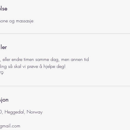
lse
tsone og massasje
ler
t, eller endre timen samme dag, men annen tid
ding så skal vi prøve å hjelpe deg!
sjon
0, Heggedal, Norway
@gmail.com