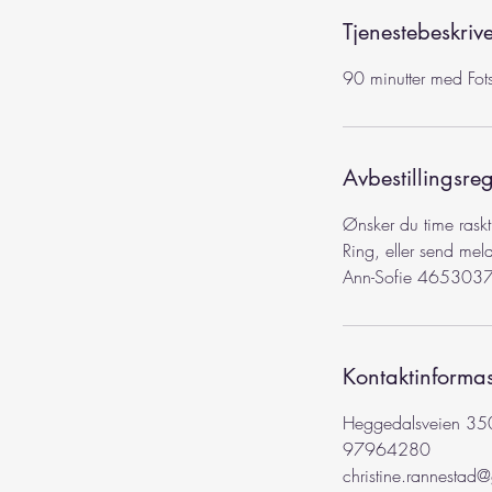
Tjenestebeskrive
90 minutter med Fo
Avbestillingsreg
Ønsker du time rask
Ring, eller send mel
Kontaktinforma
Heggedalsveien 35
97964280
christine.rannestad