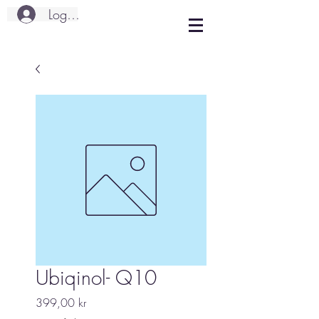
Logg inn
Ubiqinol- Q10
Pris
399,00 kr