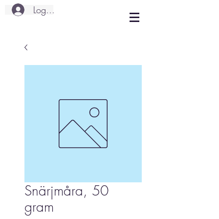
Logg inn
Snärjmåra, 50
gram