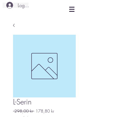
Logg inn
L-Serin
Vanlig
Salgspris
 298,00 kr 
178,80 kr
pris