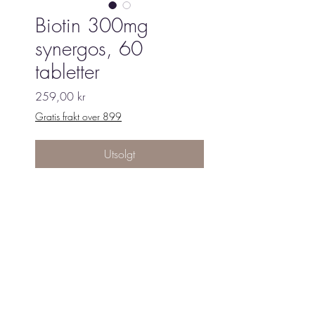
Biotin 300mg
synergos, 60
tabletter
Pris
259,00 kr
Gratis frakt over 899
Utsolgt
Inneholder:
300 mg biotin
11 b- vitaminer