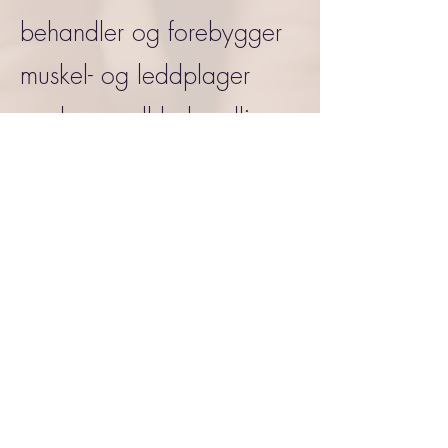
behandler og forebygger
muskel- og leddplager
med manuell behandling.
Formålet er å lindre
smerter og andre plager
som stammer fra
triggerpunkter, anspent,
svak, skadet og eller
forkortet muskulatur.
Å øke leddmobilitet, blod-