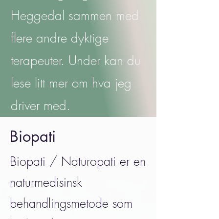
Heggedal sammen med
flere andre dyktige
terapeuter. Under kan du
lese litt mer om hva jeg
driver med.
Biopati
Biopati / Naturopati er en
naturmedisinsk
behandlingsmetode som