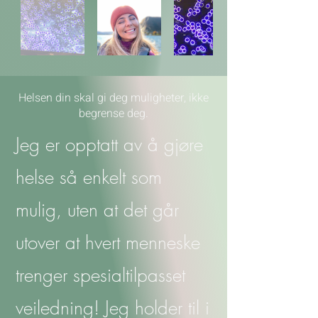
Helsen din skal gi deg muligheter, ikke
begrense deg.
Jeg er opptatt av å gjøre
helse så enkelt som
mulig, uten at det går
utover at hvert menneske
trenger spesialtilpasset
veiledning! Jeg holder til i